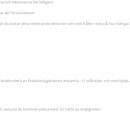
 och lektionerna blir billigare.
 din första lektion.
r du bokar dina resterande lektioner och som håller reda på hur många l
 Värdekortet kan födelsedagsbarnet använda i 12 månader och med hjälp a
ch vad just du behöver jobba med. En värld av möjligheter!