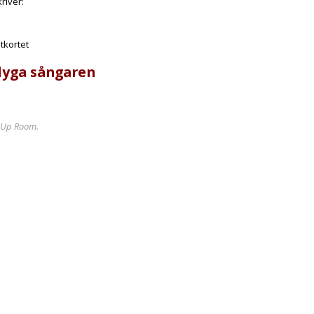
river:
tkortet
lyga sångaren
m-Up Room.