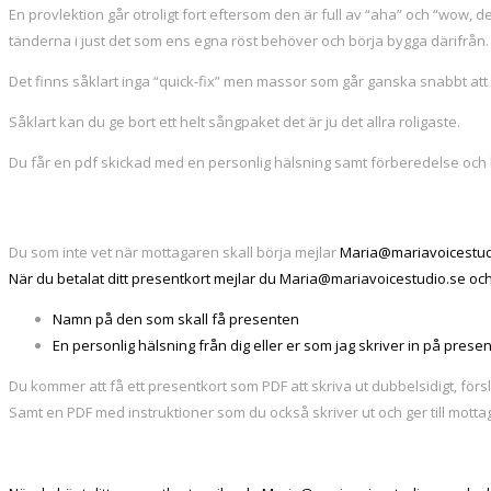
En provlektion går otroligt fort eftersom den är full av “aha” och “wow, d
tänderna i just det som ens egna röst behöver och börja bygga därifrån.
Det finns såklart inga “quick-fix” men massor som går ganska snabbt att r
Såklart kan du ge bort ett helt sångpaket det är ju det allra roligaste.
Du får en pdf skickad med en personlig hälsning samt förberedelse och b
Du som inte vet när mottagaren skall börja mejlar
Maria@mariavoicestud
När du betalat ditt presentkort mejlar du Maria@mariavoicestudio.se och
Namn på den som skall få presenten
En personlig hälsning från dig eller er som jag skriver in på presen
Du kommer att få ett presentkort som PDF att skriva ut dubbelsidigt, försl
Samt en PDF med instruktioner som du också skriver ut och ger till motta