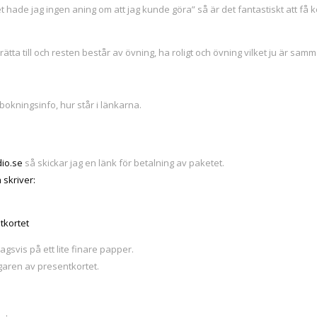
et hade jag ingen aning om att jag kunde göra” så är det fantastiskt att få
ätta till och resten består av övning, ha roligt och övning vilket ju är sa
okningsinfo, hur står i länkarna.
io.se
så skickar jag en länk för betalning av paketet.
 skriver:
tkortet
agsvis på ett lite finare papper.
garen av presentkortet.