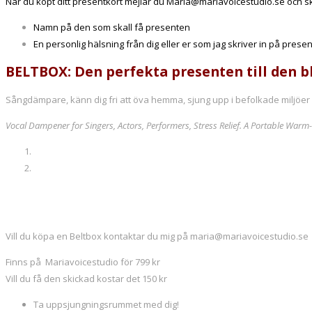
När du köpt ditt presentkort mejlar du Maria@mariavoicestudio.se och sk
Namn på den som skall få presenten
En personlig hälsning från dig eller er som jag skriver in på presen
BELTBOX: Den perfekta presenten till den b
Sångdämpare, känn dig fri att öva hemma, sjung upp i befolkade miljöer
Vocal Dampener for Singers, Actors, Performers, Stress Relief. A Portable War
Vill du köpa en Beltbox kontaktar du mig på maria@mariavoicestudio.se
Finns på Mariavoicestudio för 799 kr
Vill du få den skickad kostar det 150 kr
Ta uppsjungningsrummet med dig!