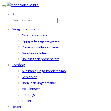
x
Sångundervisning
Nybörjarsångaren
Uppgraderingssångaren
Professionella sångaren
Sångkurs – Intensiv
Bokning och presentkort
Körsång
Alla-kan-sjunga-kören Malmö
Seniorkör
Barn- och ungdomskör
Vokalensemble
Företagskör
Texter
Retorik