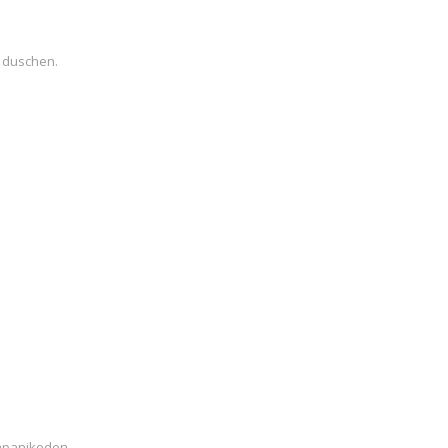
i duschen.
mpanjkoden.