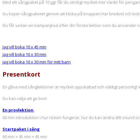
Med ett sångpaket på 10 ggr får du otroligt mycket mer värde för pengarna
Du köper sångpaketet genom att klicka på knappen här bredvid och bokar
Du får sedan en kampanjkod efter din första lektion som du använder nä
Jag vill boka 10 x 45 min
Jag vill boka 10 x 30 min
Jag vill boka 10 x 30 min för mitt barn
Presentkort
En gåva med sånglektioner är mycket uppskattad och väldigt personlig!
Du kan välja att ge bort:
En provlektion
60 min introduktion i hur rösten fungerar, hur du kan ändra ditt sound o
Startpaket i sång
60 min + 45 min + 45 min