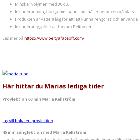
Minskar volymen med 30 dB.
Inkluderar avtagbart gummiband som håller betboxen på plats
Produkten är vattentålig för att lätt kunna rengöras och använda 
Inkluderar tygpåse att förvara Beltboxen i.
Läs mer på
https://www.beltyafaceoff.com/
Här hittar du Marias lediga tider
Provlektion 60 min Maria Kellström
Jag vill boka en provlektion
45 min sånglektion med Maria Kellström
Har du en kampanjkod att boka med så behöver du öppna fältet för ka