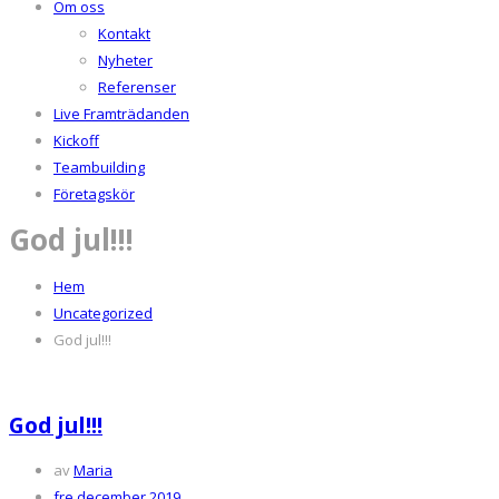
Om oss
Kontakt
Nyheter
Referenser
Live Framträdanden
Kickoff
Teambuilding
Företagskör
God jul!!!
Hem
Uncategorized
God jul!!!
God jul!!!
av
Maria
fre december 2019