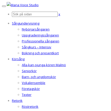
x
Sångundervisning
Nybörjarsångaren
Uppgraderingssångaren
Professionella sångaren
Sångkurs – Intensiv
Bokning och presentkort
Körsång
Alla-kan-sjunga-kören Malmö
Seniorkör
Barn- och ungdomskör
Vokalensemble
Företagskör
Texter
Retorik
Röstretorik