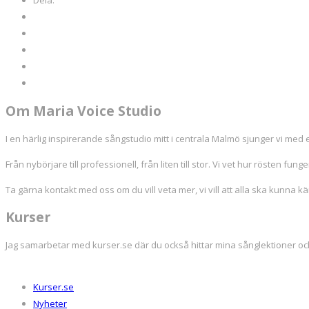
Dela:
Om Maria Voice Studio
I en härlig inspirerande sångstudio mitt i centrala Malmö sjunger vi med ef
Från nybörjare till professionell, från liten till stor. Vi vet hur rösten funger
Ta gärna kontakt med oss om du vill veta mer, vi vill att alla ska kunna k
Kurser
Jag samarbetar med kurser.se där du också hittar mina sånglektioner o
Kurser.se
Nyheter