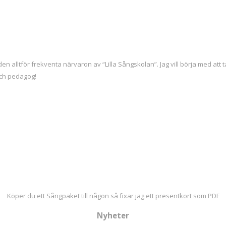
 den alltför frekventa närvaron av “Lilla Sångskolan”. Jag vill börja med att t
och pedagog!
Köper du ett Sångpaket till någon så fixar jag ett presentkort som PDF
Nyheter