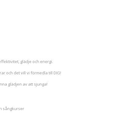
fektivitet, glädje och energi.
ar och det vill vi förmedla till DIG!
änna glädjen av att sjunga!
ch sångkurser