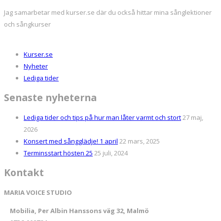
Jag samarbetar med kurser.se där du också hittar mina sånglektioner
och sångkurser
Kurser.se
Nyheter
Lediga tider
Senaste nyheterna
Lediga tider och tips på hur man låter varmt och stort
27 maj,
2026
Konsert med sångglädje! 1 april
22 mars, 2025
Terminsstart hösten 25
25 juli, 2024
Kontakt
MARIA VOICE STUDIO
Mobilia, Per Albin Hanssons väg 32, Malmö