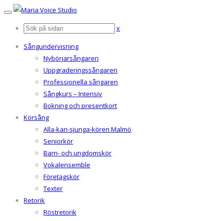
x
Sångundervisning
Nybörjarsångaren
Uppgraderingssångaren
Professionella sångaren
Sångkurs – Intensiv
Bokning och presentkort
Körsång
Alla-kan-sjunga-kören Malmö
Seniorkör
Barn- och ungdomskör
Vokalensemble
Företagskör
Texter
Retorik
Röstretorik