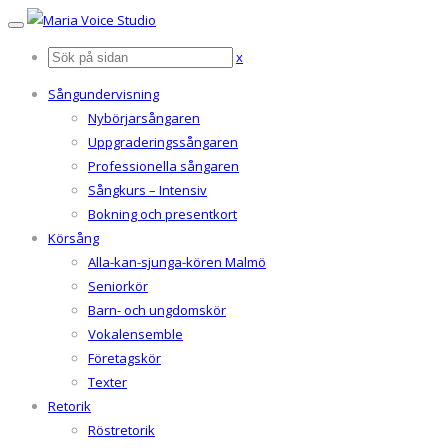
x
Sångundervisning
Nybörjarsångaren
Uppgraderingssångaren
Professionella sångaren
Sångkurs – Intensiv
Bokning och presentkort
Körsång
Alla-kan-sjunga-kören Malmö
Seniorkör
Barn- och ungdomskör
Vokalensemble
Företagskör
Texter
Retorik
Röstretorik