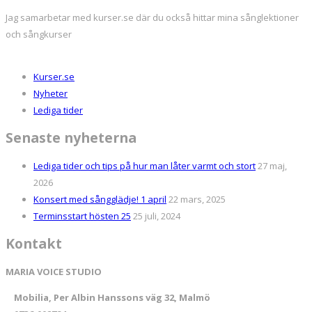
Jag samarbetar med kurser.se där du också hittar mina sånglektioner
och sångkurser
Kurser.se
Nyheter
Lediga tider
Senaste nyheterna
Lediga tider och tips på hur man låter varmt och stort
27 maj,
2026
Konsert med sångglädje! 1 april
22 mars, 2025
Terminsstart hösten 25
25 juli, 2024
Kontakt
MARIA VOICE STUDIO
Mobilia, Per Albin Hanssons väg 32, Malmö