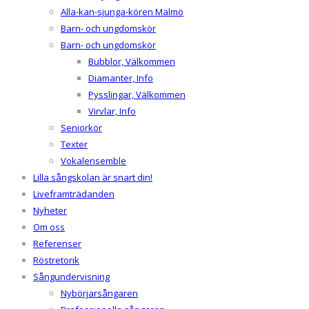
Alla-kan-sjunga-kören Malmö
Barn- och ungdomskör
Barn- och ungdomskör
Bubblor, Välkommen
Diamanter, Info
Pysslingar, Välkommen
Virvlar, Info
Seniorkör
Texter
Vokalensemble
Lilla sångskolan är snart din!
Liveframträdanden
Nyheter
Om oss
Referenser
Röstretorik
Sångundervisning
Nybörjarsångaren