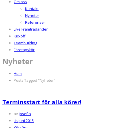
Om oss
Kontakt
Nyheter
Referenser
Live Framträdanden
Kickoff
Teambuilding
Företagskör
Nyheter
Hem
Posts Tagged "Nyheter"
Terminsstart för alla körer!
av
Josefin
tis juni 2015
Körsång