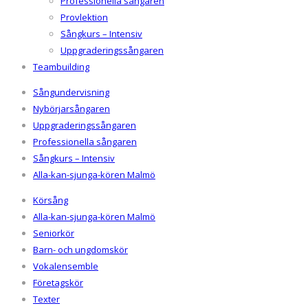
Professionella sångaren
Provlektion
Sångkurs – Intensiv
Uppgraderingssångaren
Teambuilding
Sångundervisning
Nybörjarsångaren
Uppgraderingssångaren
Professionella sångaren
Sångkurs – Intensiv
Alla-kan-sjunga-kören Malmö
Körsång
Alla-kan-sjunga-kören Malmö
Seniorkör
Barn- och ungdomskör
Vokalensemble
Företagskör
Texter