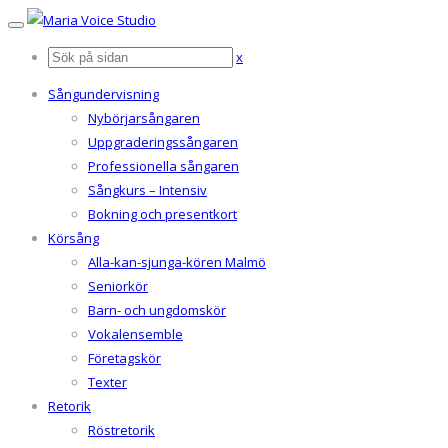
x
Sångundervisning
Nybörjarsångaren
Uppgraderingssångaren
Professionella sångaren
Sångkurs – Intensiv
Bokning och presentkort
Körsång
Alla-kan-sjunga-kören Malmö
Seniorkör
Barn- och ungdomskör
Vokalensemble
Företagskör
Texter
Retorik
Röstretorik