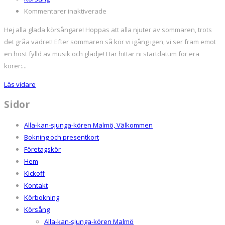
för
Kommentarer inaktiverade
Terminsstart
Hej alla glada körsångare! Hoppas att alla njuter av sommaren, trots
för
det gråa vädret! Efter sommaren så kör vi igång igen, vi ser fram emot
alla
en höst fylld av musik och glädje! Här hittar ni startdatum för era
körer!
körer:...
Läs vidare
Sidor
Alla-kan-sjunga-kören Malmö, Välkommen
Bokning och presentkort
Företagskör
Hem
Kickoff
Kontakt
Körbokning
Körsång
Alla-kan-sjunga-kören Malmö