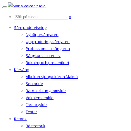
x
Sångundervisning
Nybörjarsångaren
Uppgraderingssångaren
Professionella sångaren
Sångkurs – Intensiv
Bokning och presentkort
Körsång
Alla-kan-sjunga-kören Malmö
Seniorkör
Barn- och ungdomskör
Vokalensemble
Företagskör
Texter
Retorik
Röstretorik