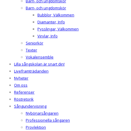
Barn- och ungdomskör
Barn- och ungdomskör
Bubblor, Välkommen
Diamanter, Info
Pysslingar, Välkommen
Virvlar, Info
Seniorkör
Texter
Vokalensemble
Lilla sångskolan är snart din!
Liveframträdanden
Nyheter
Om oss
Referenser
Röstretorik
Sångundervisning
Nybörjarsångaren
Professionella sångaren
Provlektion