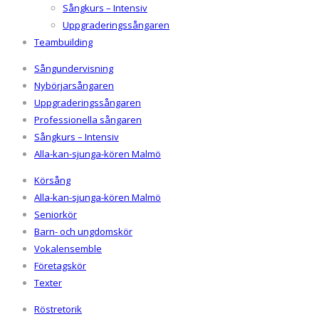
Sångkurs – Intensiv
Uppgraderingssångaren
Teambuilding
Sångundervisning
Nybörjarsångaren
Uppgraderingssångaren
Professionella sångaren
Sångkurs – Intensiv
Alla-kan-sjunga-kören Malmö
Körsång
Alla-kan-sjunga-kören Malmö
Seniorkör
Barn- och ungdomskör
Vokalensemble
Företagskör
Texter
Röstretorik