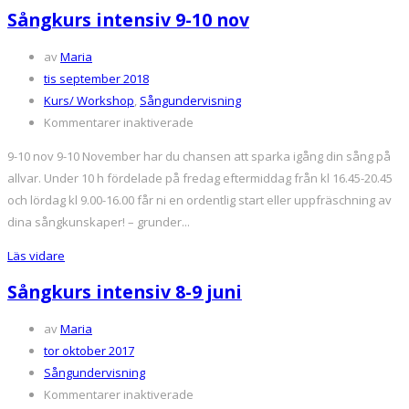
augusti
Sångkurs intensiv 9-10 nov
av
Maria
tis september 2018
Kurs/ Workshop
,
Sångundervisning
för
Kommentarer inaktiverade
Sångkurs
9-10 nov 9-10 November har du chansen att sparka igång din sång på
intensiv
allvar. Under 10 h fördelade på fredag eftermiddag från kl 16.45-20.45
9-
och lördag kl 9.00-16.00 får ni en ordentlig start eller uppfräschning av
10
dina sångkunskaper! – grunder...
nov
Läs vidare
Sångkurs intensiv 8-9 juni
av
Maria
tor oktober 2017
Sångundervisning
för
Kommentarer inaktiverade