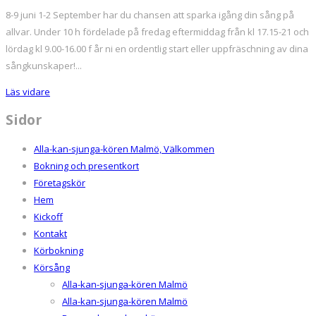
Sångkurs
8-9 juni 1-2 September har du chansen att sparka igång din sång på
intensiv
allvar. Under 10 h fördelade på fredag eftermiddag från kl 17.15-21 och
8-
lördag kl 9.00-16.00 f år ni en ordentlig start eller uppfräschning av dina
9
sångkunskaper!...
juni
Läs vidare
Sidor
Alla-kan-sjunga-kören Malmö, Välkommen
Bokning och presentkort
Företagskör
Hem
Kickoff
Kontakt
Körbokning
Körsång
Alla-kan-sjunga-kören Malmö
Alla-kan-sjunga-kören Malmö