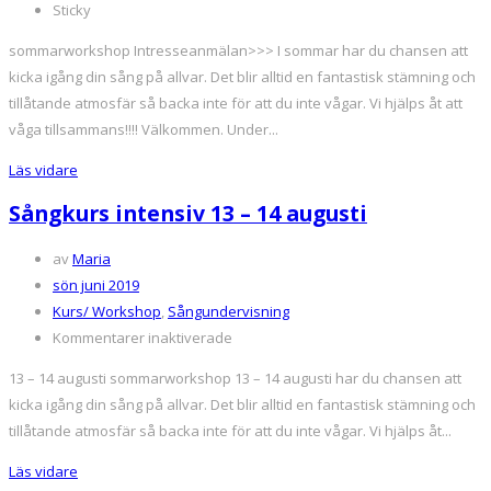
Sångkurs
Sticky
intensiv-
sommarworkshop Intresseanmälan>>> I sommar har du chansen att
sommarworkshop
kicka igång din sång på allvar. Det blir alltid en fantastisk stämning och
tillåtande atmosfär så backa inte för att du inte vågar. Vi hjälps åt att
våga tillsammans!!!! Välkommen. Under...
Läs vidare
Sångkurs intensiv 13 – 14 augusti
av
Maria
sön juni 2019
Kurs/ Workshop
,
Sångundervisning
för
Kommentarer inaktiverade
Sångkurs
13 – 14 augusti sommarworkshop 13 – 14 augusti har du chansen att
intensiv
kicka igång din sång på allvar. Det blir alltid en fantastisk stämning och
13
tillåtande atmosfär så backa inte för att du inte vågar. Vi hjälps åt...
–
14
Läs vidare