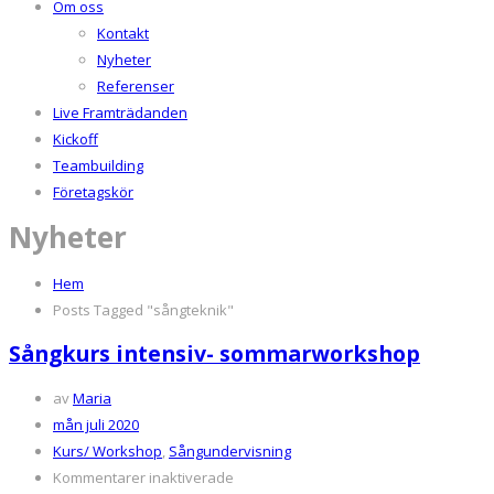
Om oss
Kontakt
Nyheter
Referenser
Live Framträdanden
Kickoff
Teambuilding
Företagskör
Nyheter
Hem
Posts Tagged "sångteknik"
Sångkurs intensiv- sommarworkshop
av
Maria
mån juli 2020
Kurs/ Workshop
,
Sångundervisning
för
Kommentarer inaktiverade