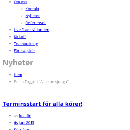
Om oss
Kontakt
Nyheter
Referenser
Live Framträdanden
Kickoff
Teambuilding
Företagskör
Nyheter
Hem
Posts Tagged "Alla kan sjunga"
Terminsstart för alla körer!
av
Josefin
tis juni 2015
Körsång