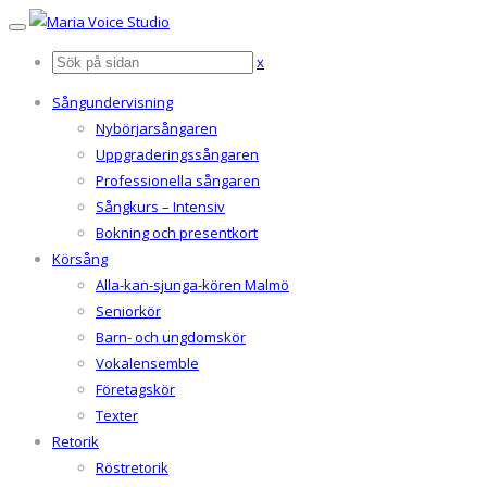
x
Sångundervisning
Nybörjarsångaren
Uppgraderingssångaren
Professionella sångaren
Sångkurs – Intensiv
Bokning och presentkort
Körsång
Alla-kan-sjunga-kören Malmö
Seniorkör
Barn- och ungdomskör
Vokalensemble
Företagskör
Texter
Retorik
Röstretorik