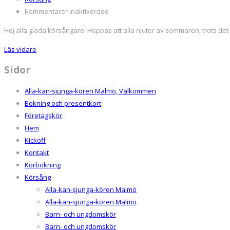
för
Kommentarer inaktiverade
Terminsstart
Hej alla glada körsångare! Hoppas att alla njuter av sommaren, trots det g
för
alla
Läs vidare
körer!
Sidor
Alla-kan-sjunga-kören Malmö, Välkommen
Bokning och presentkort
Företagskör
Hem
Kickoff
Kontakt
Körbokning
Körsång
Alla-kan-sjunga-kören Malmö
Alla-kan-sjunga-kören Malmö
Barn- och ungdomskör
Barn- och ungdomskör