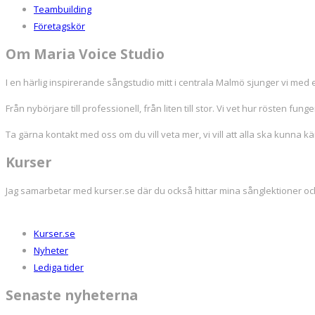
Teambuilding
Företagskör
Om Maria Voice Studio
I en härlig inspirerande sångstudio mitt i centrala Malmö sjunger vi med ef
Från nybörjare till professionell, från liten till stor. Vi vet hur rösten funger
Ta gärna kontakt med oss om du vill veta mer, vi vill att alla ska kunna k
Kurser
Jag samarbetar med kurser.se där du också hittar mina sånglektioner o
Kurser.se
Nyheter
Lediga tider
Senaste nyheterna