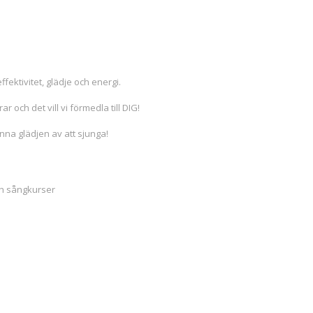
fektivitet, glädje och energi.
ar och det vill vi förmedla till DIG!
änna glädjen av att sjunga!
ch sångkurser