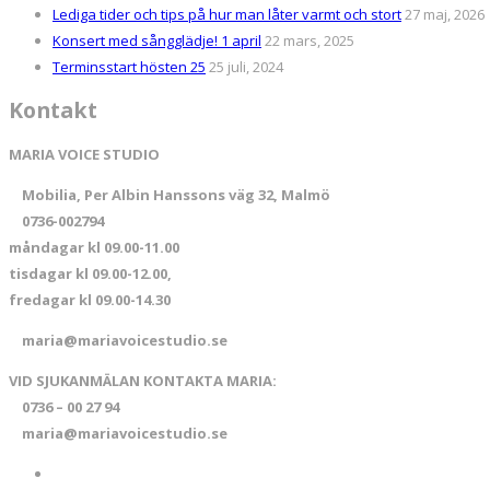
Lediga tider och tips på hur man låter varmt och stort
27 maj, 2026
Konsert med sångglädje! 1 april
22 mars, 2025
Terminsstart hösten 25
25 juli, 2024
Kontakt
MARIA VOICE STUDIO
Mobilia, Per Albin Hanssons väg 32, Malmö
0736-002794
måndagar kl 09.00-11.00
tisdagar kl 09.00-12.00,
fredagar kl 09.00-14.30
maria@mariavoicestudio.se
VID SJUKANMÄLAN KONTAKTA MARIA:
0736 – 00 27 94
maria@mariavoicestudio.se