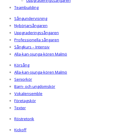
Uppgraderingssångaren
Teambuilding
Sångundervisning
Nybörjarsångaren
Uppgraderingssångaren
Professionella sångaren
Sångkurs – Intensiv
Alla-kan-sjunga-kören Malmö
Körsång
Alla-kan-sjunga-kören Malmö
Seniorkör
Barn- och ungdomskör
Vokalensemble
Företagskör
Texter
Röstretorik
Kickoff