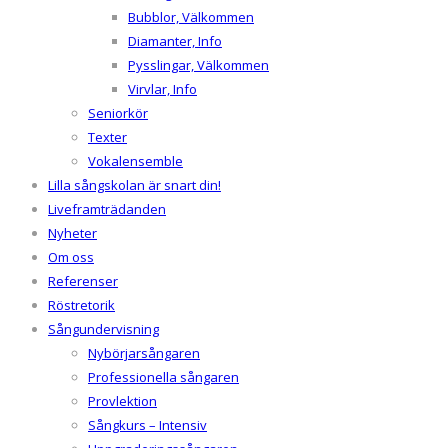
Bubblor, Välkommen
Diamanter, Info
Pysslingar, Välkommen
Virvlar, Info
Seniorkör
Texter
Vokalensemble
Lilla sångskolan är snart din!
Liveframträdanden
Nyheter
Om oss
Referenser
Röstretorik
Sångundervisning
Nybörjarsångaren
Professionella sångaren
Provlektion
Sångkurs – Intensiv