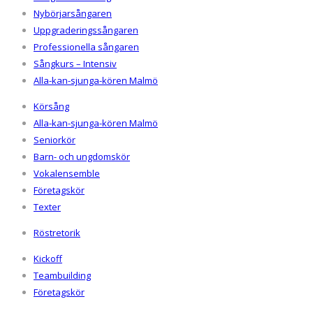
Nybörjarsångaren
Uppgraderingssångaren
Professionella sångaren
Sångkurs – Intensiv
Alla-kan-sjunga-kören Malmö
Körsång
Alla-kan-sjunga-kören Malmö
Seniorkör
Barn- och ungdomskör
Vokalensemble
Företagskör
Texter
Röstretorik
Kickoff
Teambuilding
Företagskör