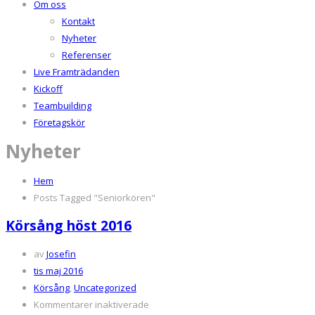
Om oss
Kontakt
Nyheter
Referenser
Live Framträdanden
Kickoff
Teambuilding
Företagskör
Nyheter
Hem
Posts Tagged "Seniorkören"
Körsång höst 2016
av
Josefin
tis maj 2016
Körsång
,
Uncategorized
för
Kommentarer inaktiverade