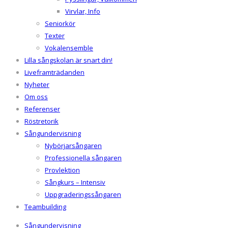
Virvlar, Info
Seniorkör
Texter
Vokalensemble
Lilla sångskolan är snart din!
Liveframträdanden
Nyheter
Om oss
Referenser
Röstretorik
Sångundervisning
Nybörjarsångaren
Professionella sångaren
Provlektion
Sångkurs – Intensiv
Uppgraderingssångaren
Teambuilding
Sångundervisning