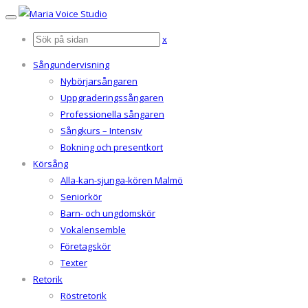
x
Sångundervisning
Nybörjarsångaren
Uppgraderingssångaren
Professionella sångaren
Sångkurs – Intensiv
Bokning och presentkort
Körsång
Alla-kan-sjunga-kören Malmö
Seniorkör
Barn- och ungdomskör
Vokalensemble
Företagskör
Texter
Retorik
Röstretorik