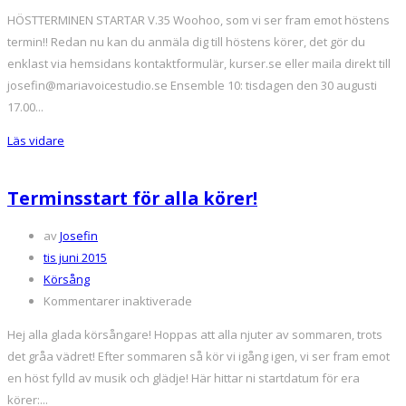
Körsång
HÖSTTERMINEN STARTAR V.35 Woohoo, som vi ser fram emot höstens
höst
termin!! Redan nu kan du anmäla dig till höstens körer, det gör du
2016
enklast via hemsidans kontaktformulär, kurser.se eller maila direkt till
josefin@mariavoicestudio.se Ensemble 10: tisdagen den 30 augusti
17.00...
Läs vidare
Terminsstart för alla körer!
av
Josefin
tis juni 2015
Körsång
för
Kommentarer inaktiverade
Terminsstart
Hej alla glada körsångare! Hoppas att alla njuter av sommaren, trots
för
det gråa vädret! Efter sommaren så kör vi igång igen, vi ser fram emot
alla
en höst fylld av musik och glädje! Här hittar ni startdatum för era
körer!
körer:...